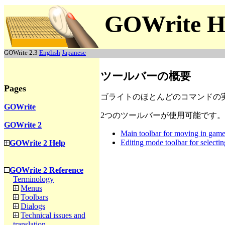
GOWrite H
GOWrite 2.3
English
Japanese
ツールバーの概要
Pages
ゴライトのほとんどのコマンドの
GOWrite
2つのツールバーが使用可能です。
GOWrite 2
Main toolbar for moving in game
Editing mode toolbar for selecting
GOWrite 2 Help
GOWrite 2 Reference
Terminology
Menus
Toolbars
Dialogs
Technical issues and
translation