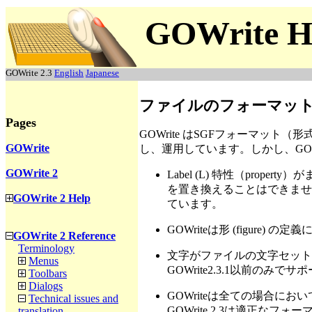
GOWrite H
GOWrite 2.3
English
Japanese
ファイルのフォーマッ
Pages
GOWrite はSGFフォーマット（
GOWrite
し、運用しています。しかし、GOW
GOWrite 2
Label (L) 特性（pro
を置き換えることはできません
GOWrite 2 Help
ています。
GOWriteは形 (figure)
GOWrite 2 Reference
Terminology
文字がファイルの文字セット
Menus
GOWrite2.3.1以前のみ
Toolbars
Dialogs
GOWriteは全ての場合に
Technical issues and
GOWrite 2.3は適正
translation