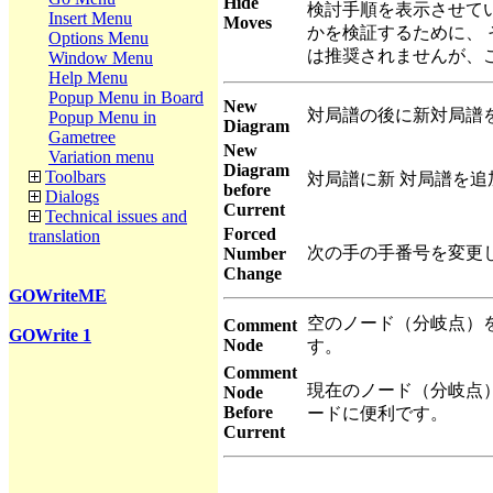
Hide
検討手順を表示させて
Insert Menu
Moves
かを検証するために、
Options Menu
は推奨されませんが、
Window Menu
Help Menu
Popup Menu in Board
New
対局譜の後に新対局譜
Popup Menu in
Diagram
Gametree
New
Variation menu
Diagram
Toolbars
対局譜に新 対局譜を
before
Dialogs
Current
Technical issues and
Forced
translation
次の手の手番号を変更
Number
Change
GOWriteME
空のノード（分岐点）
Comment
GOWrite 1
Node
す。
Comment
現在のノード（分岐点
Node
Before
ードに便利です。
Current