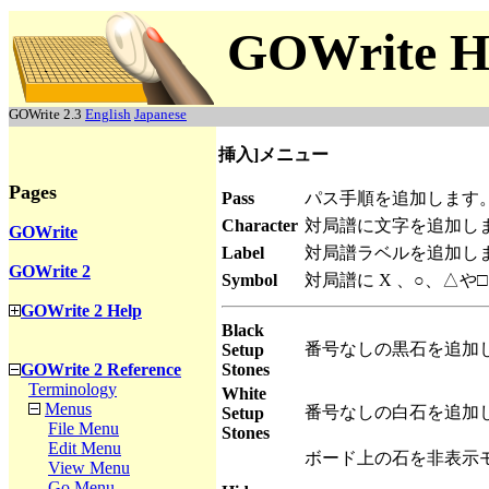
GOWrite H
GOWrite 2.3
English
Japanese
挿入]メニュー
Pages
Pass
パス手順を追加します
Character
対局譜に文字を追加し
GOWrite
Label
対局譜ラベルを追加し
GOWrite 2
Symbol
対局譜に X 、○、△
GOWrite 2 Help
Black
番号なしの黒石を追加
Setup
Stones
GOWrite 2 Reference
Terminology
White
Menus
番号なしの白石を追加
Setup
File Menu
Stones
Edit Menu
ボード上の石を非表示
View Menu
Go Menu