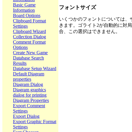
Basic Game
フォントサイズ
Information
Board Options
いくつかのフォントについては、
Clipboard Format
きます。ゴライト2が自動的に対
Settings
合、この選択はできません。
Clipboard Wizard
Collection Dialog
Comment Format
Options
Create New Game
Database Search
Results
Database Setup Wizard
Default Diagram
properties
Diagram Dialog
Diagram graphics
dialog for printing
Diagram Properties
Export Comment
Settings
Export Dialog
Export Graphic Format
Settings