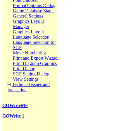
Font Chooser
Format Options Dialog
Game Database Status
General Settings
Graphics Layout
Manager
Graphics Layout
Language Selection
Language Selection for
SGF
Move Numbering
Print and Export Wizard
Print Diagram Graphics
Print Dialog
SGF Setting Dialog
View Settings
Technical issues and
translation
GOWriteME
GOWrite 1