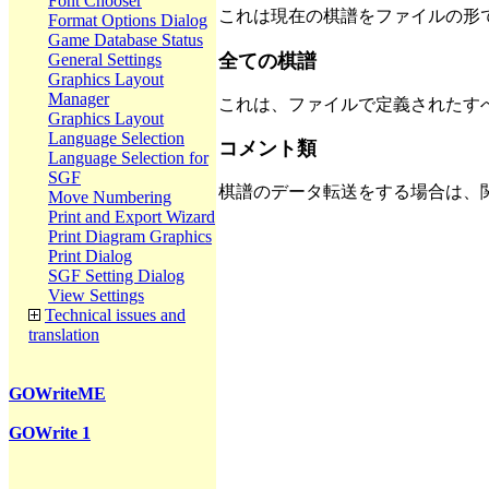
Font Chooser
これは現在の棋譜をファイルの形
Format Options Dialog
Game Database Status
全ての棋譜
General Settings
Graphics Layout
Manager
これは、ファイルで定義されたす
Graphics Layout
Language Selection
コメント類
Language Selection for
SGF
棋譜のデータ転送をする場合は、
Move Numbering
Print and Export Wizard
Print Diagram Graphics
Print Dialog
SGF Setting Dialog
View Settings
Technical issues and
translation
GOWriteME
GOWrite 1