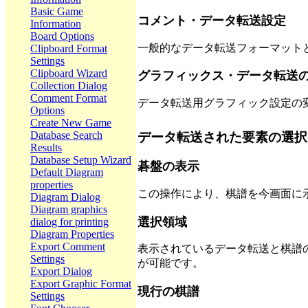
Basic Game
コメント・データ転送設定
Information
Board Options
一般的なデータ転送フォーマット
Clipboard Format
Settings
Clipboard Wizard
グラフィックス・データ転送
Collection Dialog
Comment Format
データ転送用グラフィック設定の
Options
Create New Game
Database Search
データ転送された要素の選択
Results
Database Setup Wizard
碁盤の表示
Default Diagram
properties
この操作により、棋譜を今画面に
Diagram Dialog
Diagram graphics
選択領域
dialog for printing
Diagram Properties
Export Comment
表示されているデータ転送と棋譜
Settings
が可能です。
Export Dialog
Export Graphic Format
現行の棋譜
Settings