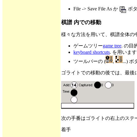
File -> Save File As か
ボタ
棋譜 内での移動
様々な方法を用いて、棋譜全体の
ゲームツリー
game tree
. の
keyboard shortcuts
. を用いま
ツールバーの (
,
...
ゴライトでの移動の後では、最後
次の手番はゴライトの右上のステ
着手