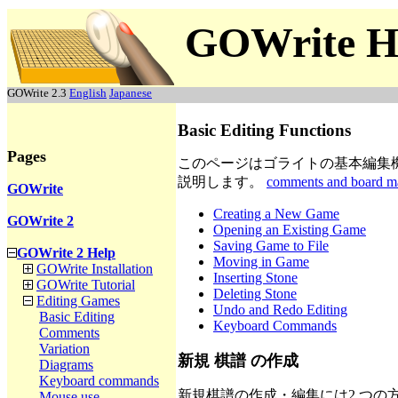
GOWrite H
GOWrite 2.3
English
Japanese
Basic Editing Functions
Pages
このページはゴライトの基本編集
説明します。
comments and board m
GOWrite
Creating a New Game
GOWrite 2
Opening an Existing Game
Saving Game to File
GOWrite 2 Help
Moving in Game
GOWrite Installation
Inserting Stone
GOWrite Tutorial
Deleting Stone
Editing Games
Undo and Redo Editing
Basic Editing
Keyboard Commands
Comments
Variation
新規 棋譜 の作成
Diagrams
Keyboard commands
新規棋譜の作成・編集には2 つの
Mouse use