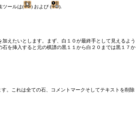
ツールは(
) および (
).
を加えたいとします。まず、白１０が最終手として見えるよう
の石を挿入すると元の棋譜の黒１１から白２０までは黒１７か
内容を取り除きます。これは全ての石、コメントマークそしてテキストを削除