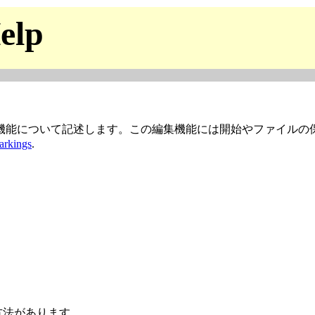
elp
機能について記述します。この編集機能には開始やファイルの
arkings
.
方法があります。