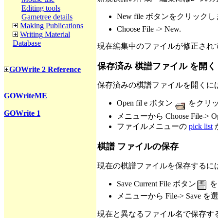
Editing tools
New file ボタンをクリック
Gametree details
Making Publications
Choose File -> New.
Writing Material
Database
現在編集中のファイルが修正され
保存済み 棋譜ファイル を開く
GOWrite 2 Reference
保存済みの棋譜ファイルを開くに
GOWriteME
Open fil e ボタン
をクリ
GOWrite 1
メニューから Choose File-
ファイルメニューの
pick list
棋譜 ファイルの保存
現在の棋譜ファイルを保存するに
Save Current File ボタン
を
メニューから File-> Save
現在と異なるファイル名で保存するた