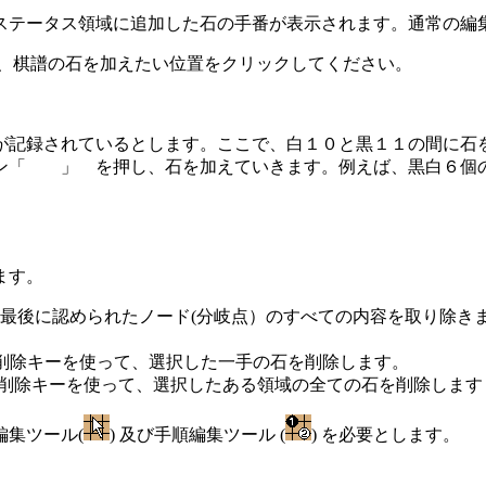
ステータス領域に追加した石の手番が表示されます。通常の編集
ら、棋譜の石を加えたい位置をクリックしてください。
が記録されているとします。ここで、白１０と黒１１の間に石
ン「 」 を押し、石を加えていきます。例えば、黒白６個
ます。
urrent node は、最後に認められたノード(分岐点）のすべての
又は削除キーを使って、選択した一手の石を削除します。
ド或は削除キーを使って、選択したある領域の全ての石を削除します
編集ツール(
) 及び手順編集ツール (
) を必要とします。