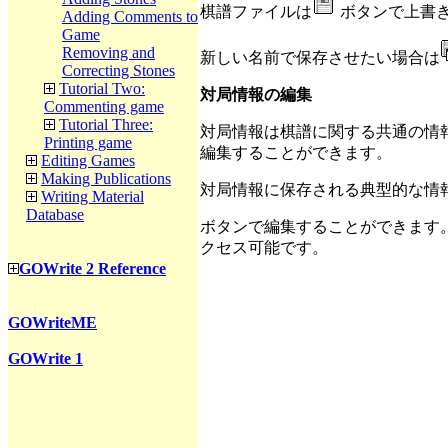
棋譜ファイルは
ボタンで上書
Adding Comments to
Game
Removing and
新しい名前で保存させたい場合は
Correcting Stones
Tutorial Two:
対局情報の編集
Commenting game
Tutorial Three:
対局情報は棋譜に関する共通の情
Printing game
編集することができます。
Editing Games
Making Publications
対局情報に保存される典型的な情
Writing Material
Database
ボタンで編集することができます
クセス可能です。
GOWrite 2 Reference
GOWriteME
GOWrite 1