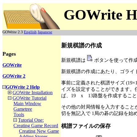
GOWrite H
GOWrite 2.3
English
Japanese
新規棋譜の作成
Pages
新規棋譜は
ボタンを使って作
GOWrite
新規棋譜の作成にあたり、ゴライ
GOWrite 2
事前に定義された棋譜サイズ (19×
GOWrite 2 Help
イズを設定することができます。
GOWrite Installation
ば、19 x 13路盤を作成するこ
GOWrite Tutorial
Main Window
その他の対局情報を入力すること
Gametree
切を無記入で 1局の碁の記録を
Tools
Tutorial One:
棋譜ファイルの保存
Creating Game Record
Creating New Game
Adding Stones